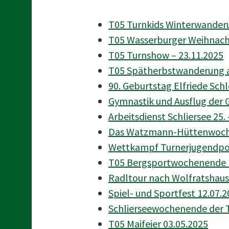
T05 Turnkids Winterwanderu
T05 Wasserburger Weihnach
T05 Turnshow – 23.11.2025
T05 Spätherbstwanderung a
90. Geburtstag Elfriede Sch
Gymnastik und Ausflug der 
Arbeitsdienst Schliersee 25.
Das Watzmann-Hüttenwochen
Wettkampf Turnerjugendpok
T05 Bergsportwochenende 1
Radltour nach Wolfratshaus
Spiel- und Sportfest 12.07.
Schlierseewochenende der T
T05 Maifeier 03.05.2025