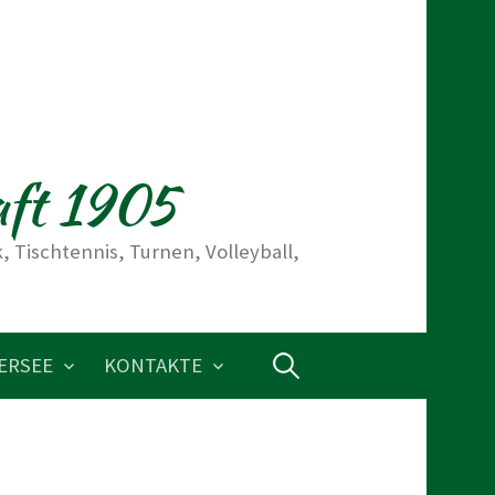
aft 1905
 Tischtennis, Turnen, Volleyball,
ERSEE
KONTAKTE
S
u