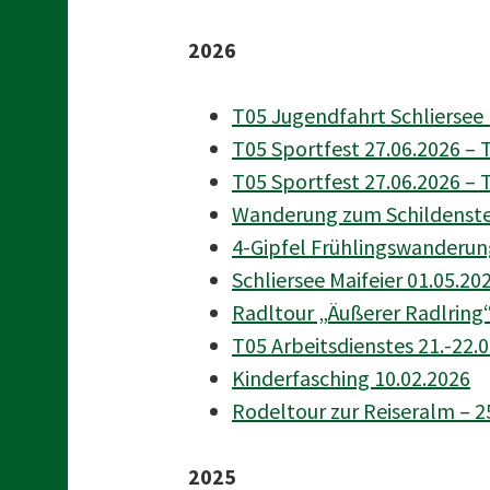
t
2026
T05 Jugendfahrt Schliersee 
T05 Sportfest 27.06.2026 – T
T05 Sportfest 27.06.2026 – T
Wanderung zum Schildenstei
4-Gipfel Frühlingswanderu
Schliersee Maifeier 01.05.20
Radltour „Äußerer Radlring“
T05 Arbeitsdienstes 21.-22.
Kinderfasching 10.02.2026
Rodeltour zur Reiseralm – 2
2025