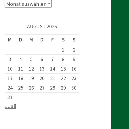
c
A
r
h
c
AUGUST 2026
h
e
i
M
D
M
D
F
S
S
v
1
2
n
3
4
5
6
7
8
9
10
11
12
13
14
15
16
n
17
18
19
20
21
22
23
a
24
25
26
27
28
29
30
31
c
« Juli
h