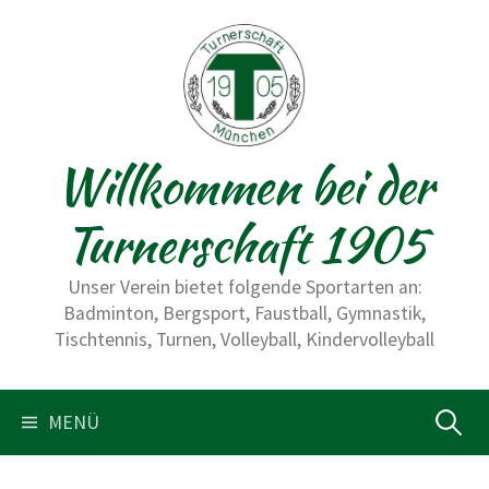
S
p
r
i
n
Willkommen bei der
g
e
Turnerschaft 1905
z
u
Unser Verein bietet folgende Sportarten an:
m
Badminton, Bergsport, Faustball, Gymnastik,
I
Tischtennis, Turnen, Volleyball, Kindervolleyball
n
h
a
MENÜ
S
l
t
u