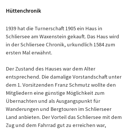
Hüttenchronik
c
1939 hat die Turnerschaft 1905 ein Haus in
h
Schliersee am Waxenstein gekauft. Das Haus wird
in der Schliersee Chronik, urkundlich 1584 zum
e
ersten Mal erwähnt.
Der Zustand des Hauses war dem Alter
n
entsprechend. Die damalige Vorstandschaft unter
dem 1. Vorsitzenden Franz Schmutz wollte den
n
Mitgliedern eine günstige Möglichkeit zum
Übernachten und als Ausgangspunkt für
a
Wanderungen und Bergtouren im Schlierseer
Land anbieten. Der Vorteil das Schliersee mit dem
c
Zug und dem Fahrrad gut zu erreichen war,