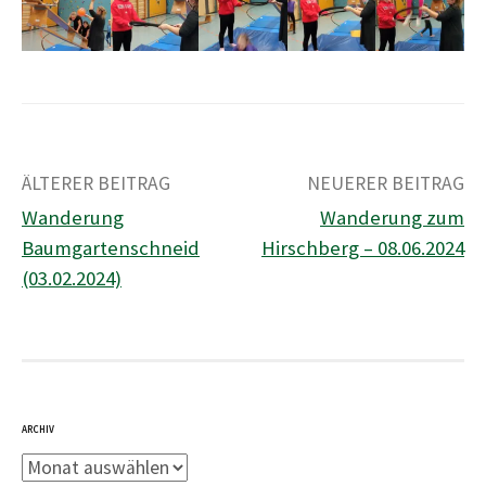
h
:
ÄLTERER BEITRAG
NEUERER BEITRAG
Wanderung
Wanderung zum
B
Baumgartenschneid
Hirschberg – 08.06.2024
e
(03.02.2024)
i
t
r
a
g
s
ARCHIV
-
A