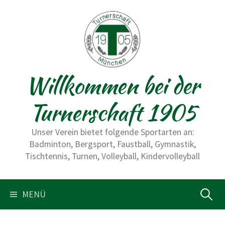
S
p
r
i
n
Willkommen bei der
g
e
Turnerschaft 1905
z
u
Unser Verein bietet folgende Sportarten an:
m
Badminton, Bergsport, Faustball, Gymnastik,
I
Tischtennis, Turnen, Volleyball, Kindervolleyball
n
h
a
MENÜ
S
l
t
u