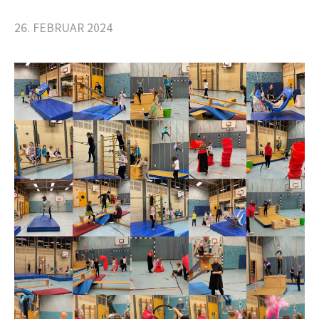
26. FEBRUAR 2024
c
h
e
n
n
a
c