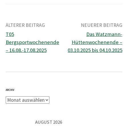
h
ÄLTERER BEITRAG
NEUERER BEITRAG
:
T05
Das Watzmann-
B
Bergsportwochenende
Hüttenwochenende –
e
– 16.08.-17.08.2025
03.10.2025 bis 04.10.2025
i
t
r
a
g
s
ARCHIV
-
A
N
r
a
c
v
h
AUGUST 2026