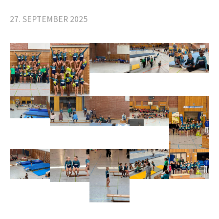
27. SEPTEMBER 2025
c
h
e
n
n
a
c