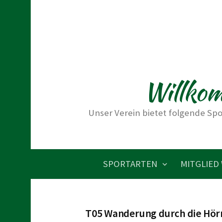
S
p
r
i
n
Willkom
g
e
z
Unser Verein bietet folgende Spo
u
m
I
SPORTARTEN
MITGLIED
n
h
a
T05 Wanderung durch die Hör
l