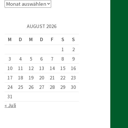
c
A
r
h
c
AUGUST 2026
h
e
i
M
D
M
D
F
S
S
v
1
2
n
3
4
5
6
7
8
9
10
11
12
13
14
15
16
n
17
18
19
20
21
22
23
a
24
25
26
27
28
29
30
31
c
« Juli
h