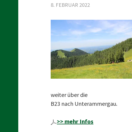
t
8. FEBRUAR 2022
weiter über die
B23 nach Unterammergau.
>> mehr Infos