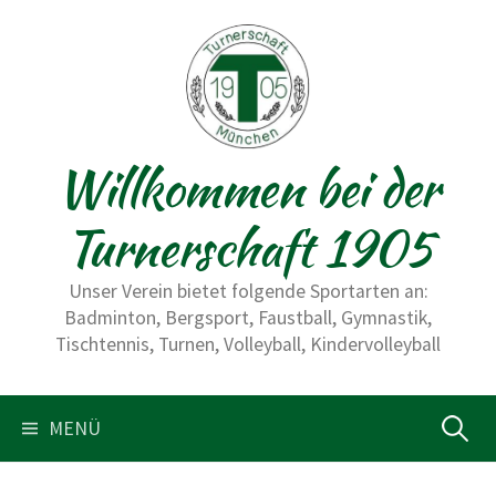
S
p
r
i
n
Willkommen bei der
g
e
Turnerschaft 1905
z
u
Unser Verein bietet folgende Sportarten an:
m
Badminton, Bergsport, Faustball, Gymnastik,
I
Tischtennis, Turnen, Volleyball, Kindervolleyball
n
h
a
MENÜ
S
l
t
u