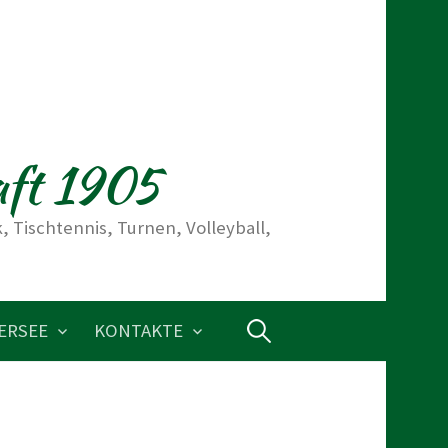
aft 1905
 Tischtennis, Turnen, Volleyball,
ERSEE
KONTAKTE
S
u