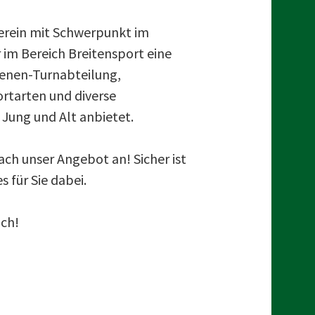
c
 Verein mit Schwerpunkt im
h
 im Bereich Breitensport eine
enen-Turnabteilung,
e
rtarten und diverse
 Jung und Alt anbietet.
n
ach unser Angebot an! Sicher ist
n
 für Sie dabei.
a
uch!
c
h