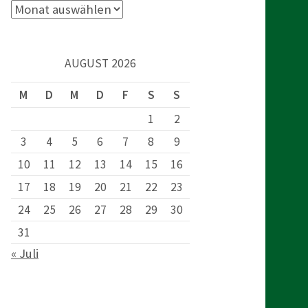
c
A
r
h
c
AUGUST 2026
h
e
i
M
D
M
D
F
S
S
v
1
2
n
3
4
5
6
7
8
9
10
11
12
13
14
15
16
n
17
18
19
20
21
22
23
a
24
25
26
27
28
29
30
31
c
« Juli
h