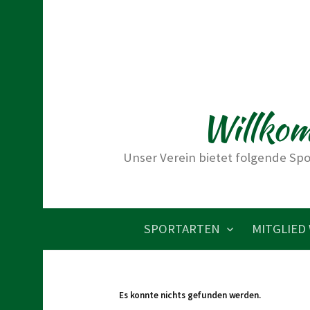
S
p
r
i
n
Willkom
g
e
z
Unser Verein bietet folgende Spo
u
m
I
SPORTARTEN
MITGLIED
n
h
a
Es konnte nichts gefunden werden.
l