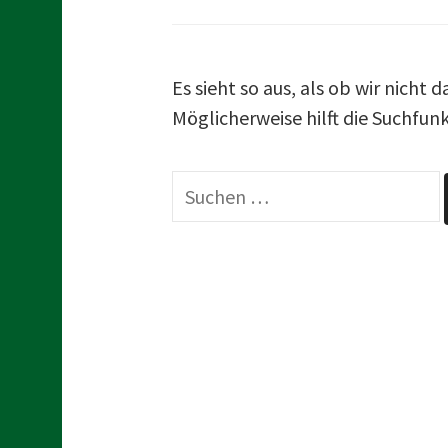
t
Es sieht so aus, als ob wir nicht
Möglicherweise hilft die Suchfunk
S
u
c
h
e
n
n
a
c
h