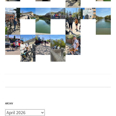
h
:
ARCHIV
A