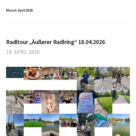
Monat:
April 2026
c
h
Radltour „Äußerer Radlring“ 18.04.2026
18. APRIL 2026
e
n
n
a
c