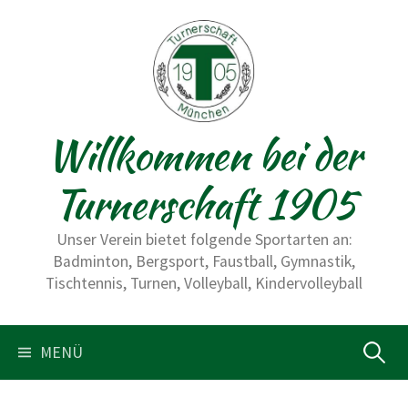
S
p
r
i
n
Willkommen bei der
g
e
Turnerschaft 1905
z
u
Unser Verein bietet folgende Sportarten an:
m
Badminton, Bergsport, Faustball, Gymnastik,
I
Tischtennis, Turnen, Volleyball, Kindervolleyball
n
h
a
MENÜ
S
l
t
u